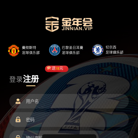
送
18
元
注册
登录